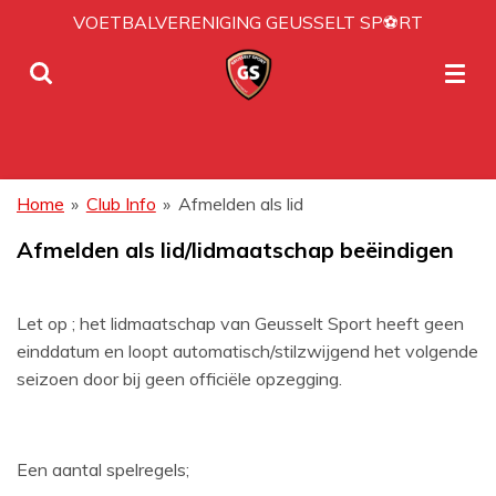
VOETBALVERENIGING GEUSSELT SP⚽RT
Ga
direct
naar
de
hoofdinhoud
Home
»
Club Info
»
Afmelden als lid
Afmelden als lid/lidmaatschap beëindigen
Let op ; het lidmaatschap van Geusselt Sport heeft geen
einddatum en loopt automatisch/stilzwijgend het volgende
seizoen door bij geen officiële opzegging.
Een aantal spelregels;