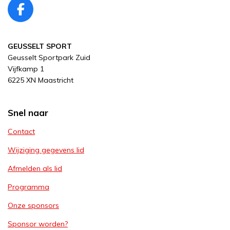
F
a
c
GEUSSELT SPORT
e
Geusselt Sportpark Zuid
b
Vijfkamp 1
o
6225 XN Maastricht
o
k
Snel naar
Contact
Wijziging gegevens lid
Afmelden als lid
Programma
Onze sponsors
Sponsor worden?