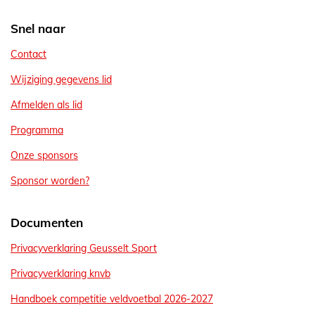
k
Snel naar
Contact
Wijziging gegevens lid
Afmelden als lid
Programma
Onze sponsors
Sponsor worden?
Documenten
Privacyverklaring Geusselt Sport
Privacyverklaring knvb
Handboek competitie veldvoetbal 2026-2027