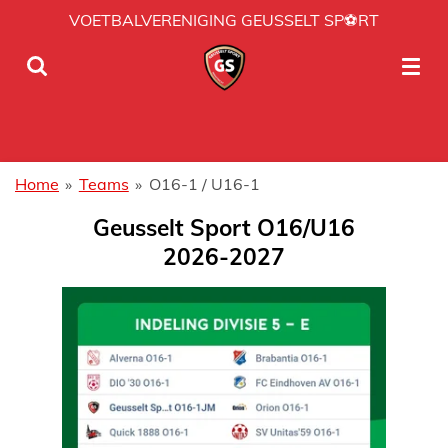
VOETBALVERENIGING GEUSSELT SP⚽RT
Ga
direct
naar
de
hoofdinhoud
Home
»
Teams
»
O16-1 / U16-1
Geusselt Sport
O16/U16
2026-2027