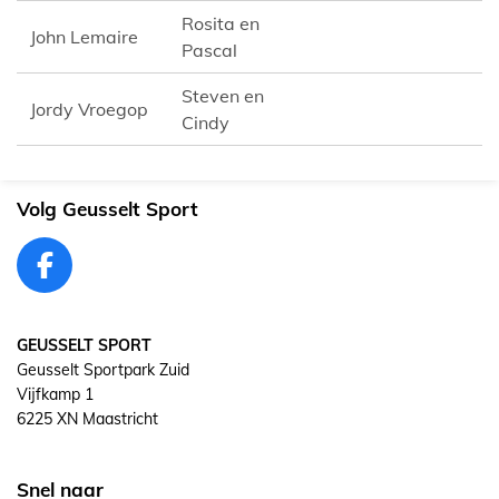
Rosita en
John Lemaire
Pascal
Steven en
Jordy Vroegop
Cindy
Volg Geusselt Sport
F
a
c
GEUSSELT SPORT
e
Geusselt Sportpark Zuid
b
Vijfkamp 1
o
6225 XN Maastricht
o
k
Snel naar