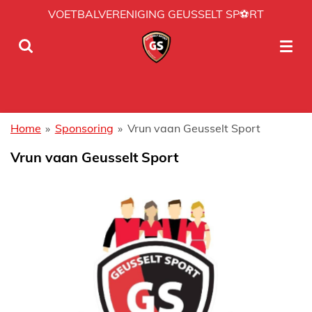
VOETBALVERENIGING GEUSSELT SP⚽RT
Ga
direct
naar
de
hoofdinhoud
Home
»
Sponsoring
»
Vrun vaan Geusselt Sport
Vrun vaan Geusselt Sport