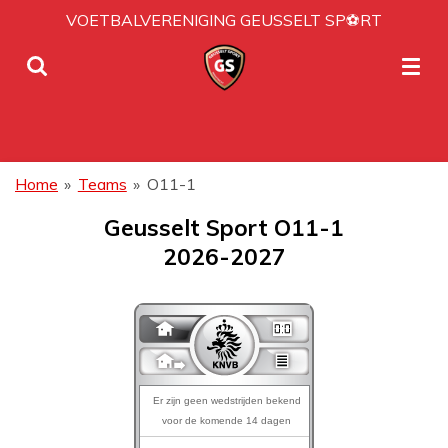
VOETBALVERENIGING GEUSSELT SP⚽RT
Ga
direct
naar
de
hoofdinhoud
Home
»
Teams
»
O11-1
Geusselt Sport O11-1
2026-2027