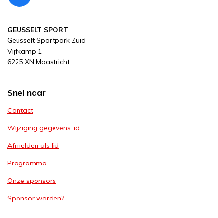
a
c
GEUSSELT SPORT
e
Geusselt Sportpark Zuid
b
Vijfkamp 1
o
6225 XN Maastricht
o
k
Snel naar
Contact
Wijziging gegevens lid
Afmelden als lid
Programma
Onze sponsors
Sponsor worden?