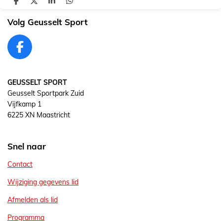
D
D
S
D
e
e
h
e
l
e
a
l
Volg Geusselt Sport
e
l
r
e
n
e
n
F
a
c
GEUSSELT SPORT
e
Geusselt Sportpark Zuid
b
Vijfkamp 1
o
6225 XN Maastricht
o
k
Snel naar
Contact
Wijziging gegevens lid
Afmelden als lid
Programma