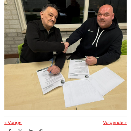
«
Vorige
Volgende
»