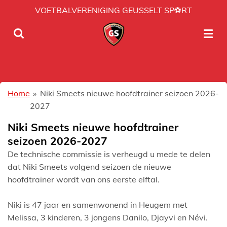
VOETBALVERENIGING GEUSSELT SP⚽RT
Ga
direct
naar
de
hoofdinhoud
Home
»
Niki Smeets nieuwe hoofdtrainer seizoen 2026-
2027
Niki Smeets nieuwe hoofdtrainer
seizoen 2026-2027
De technische commissie is verheugd u mede te delen
dat Niki Smeets volgend seizoen de nieuwe
hoofdtrainer wordt van ons eerste elftal.
Niki is 47 jaar en samenwonend in Heugem met
Melissa, 3 kinderen, 3 jongens Danilo, Djayvi en Névi.