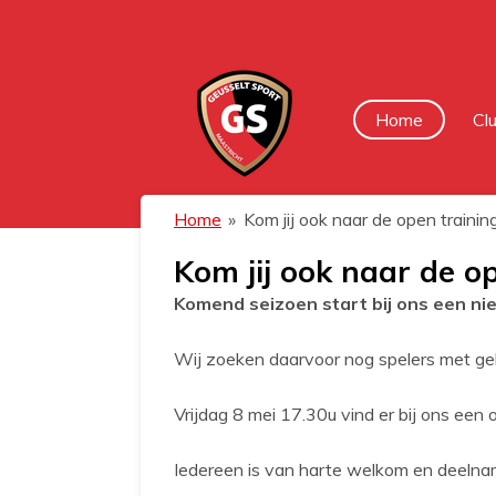
Ga
direct
naar
de
Home
Cl
hoofdinhoud
Home
»
Kom jij ook naar de open traini
Kom jij ook naar de o
Komend seizoen start bij ons een ni
Wij zoeken daarvoor nog spelers met ge
Vrijdag 8 mei 17.30u vind er bij ons een o
Iedereen is van harte welkom en deelname