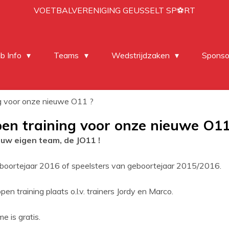
VOETBALVERENIGING GEUSSELT SP⚽RT
ub Info
Teams
Wedstrijdzaken
Sponso
ng voor onze nieuwe O11 ?
pen training voor onze nieuwe O11
euw eigen team, de JO11 !
boortejaar 2016 of speelsters van geboortejaar 2015/2016.
pen training plaats o.l.v. trainers Jordy en Marco.
 is gratis.