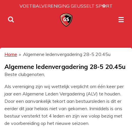
VOETBALVERENIGING GEUSSELT SP⚽RT
Ga
direct
naar
de
hoofdinhoud
Home
»
Algemene ledenvergadering 28-5 20.45u
Algemene ledenvergadering 28-5 20.45u
Beste clubgenoten,
Als vereniging zijn wij wettelijk verplicht om één keer per
jaar een Algemene Leden Vergadering (ALV) te houden.
Door een aanvankelijk tekort aan bestuursleden is dit er
eerder dit jaar helaas niet van gekomen. Inmiddels is ons
bestuur versterkt tot 4 leden en zijn we volop bezig met
de voorbereiding op het nieuwe seizoen.