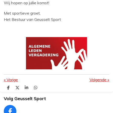
Wij hopen op jullie komst!
Met sportieve groet,
Het Bestuur van Geusselt Sport
«
Vorige
Volgende
»
D
D
S
D
e
e
h
e
l
e
a
l
Volg Geusselt Sport
e
l
r
e
n
e
n