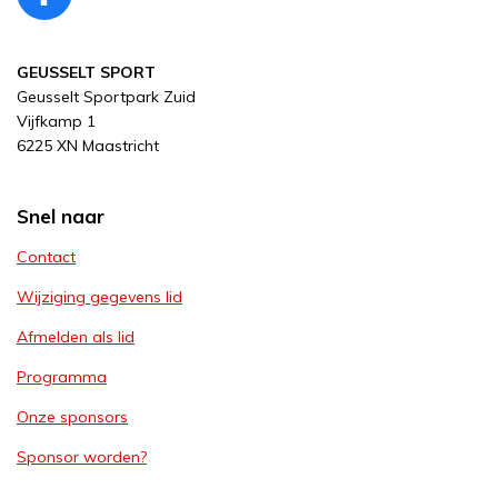
F
a
c
GEUSSELT SPORT
e
Geusselt Sportpark Zuid
b
Vijfkamp 1
o
6225 XN Maastricht
o
k
Snel naar
Contact
Wijziging gegevens lid
Afmelden als lid
Programma
Onze sponsors
Sponsor worden?