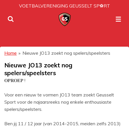
VOETBALVERENIGING GEUSSELT SP⚽RT
Ga
direct
naar
de
hoofdinhoud
Home
»
Nieuwe JO13 zoekt nog spelers/speelsters
Nieuwe JO13 zoekt nog
spelers/speelsters
𝐎𝐏𝐑𝐎𝐄𝐏 !
Voor een nieuw te vormen JO13 team zoekt Geusselt
Sport voor de najaarsreeks nog enkele enthousiaste
spelers/speelsters.
Ben jij 11 / 12 jaar (van 2014-2015, meiden zelfs 2013)