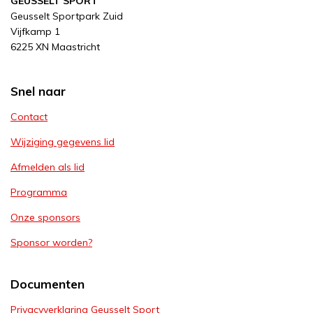
GEUSSELT SPORT
e
Geusselt Sportpark Zuid
b
Vijfkamp 1
o
6225 XN Maastricht
o
k
Snel naar
Contact
Wijziging gegevens lid
Afmelden als lid
Programma
Onze sponsors
Sponsor worden?
Documenten
Privacyverklaring Geusselt Sport