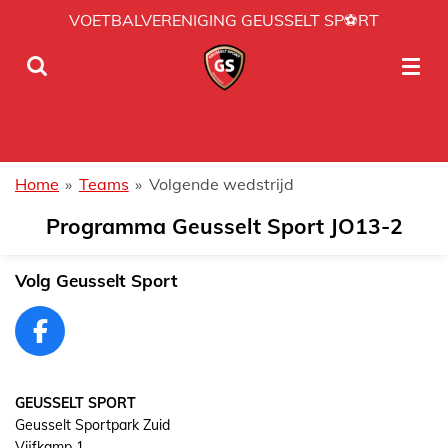
VOETBALVERENIGING GEUSSELT SP⚽RT
Ga
direct
naar
de
hoofdinhoud
Home
»
Teams
»
Volgende wedstrijd
Programma Geusselt Sport JO13-2
Volg Geusselt Sport
F
a
c
GEUSSELT SPORT
e
Geusselt Sportpark Zuid
b
Vijfkamp 1