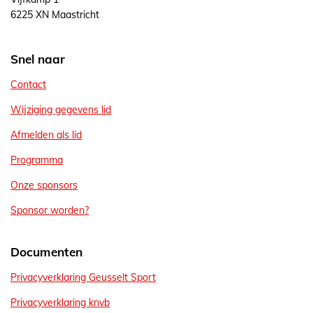
o
6225 XN Maastricht
o
k
Snel naar
Contact
Wijziging gegevens lid
Afmelden als lid
Programma
Onze sponsors
Sponsor worden?
Documenten
Privacyverklaring Geusselt Sport
Privacyverklaring knvb